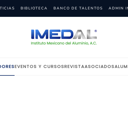
TICIAS
BIBLIOTECA
BANCO DE TALENTOS
ADMIN 
DORES
EVENTOS Y CURSOS
REVISTA
ASOCIADOS
ALUM