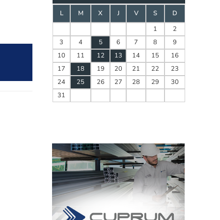
L
M
X
J
V
S
D
1
2
3
4
5
6
7
8
9
10
11
12
13
14
15
16
17
18
19
20
21
22
23
24
25
26
27
28
29
30
31