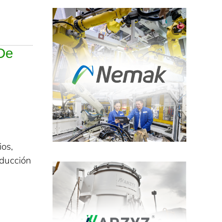
 De
os,
oducción