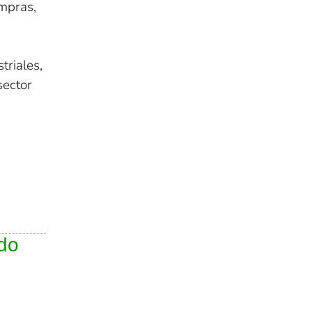
ompras,
triales,
sector
ido