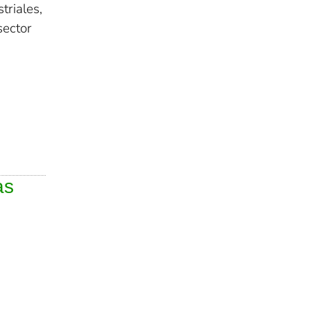
triales,
sector
as