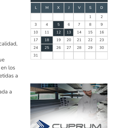
L
M
X
J
V
S
D
1
2
3
4
5
6
7
8
9
10
11
12
13
14
15
16
17
18
19
20
21
22
23
calidad,
24
25
26
27
28
29
30
31
ue
 en los
etidas a
lada a