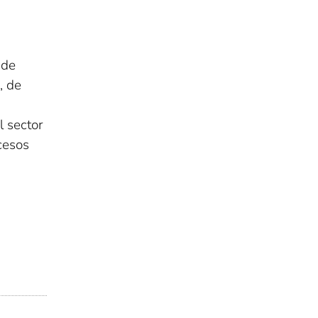
 de
, de
l sector
cesos