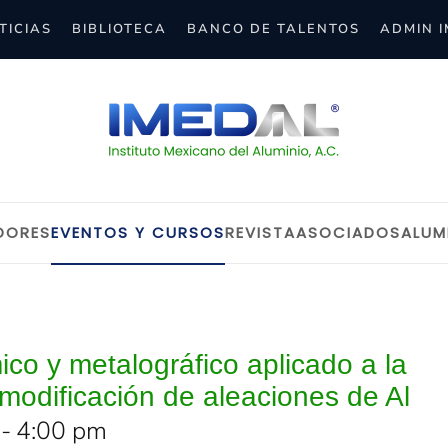
TICIAS
BIBLIOTECA
BANCO DE TALENTOS
ADMIN 
DORES
EVENTOS Y CURSOS
REVISTA
ASOCIADOS
ALUM
ico y metalográfico aplicado a la
 modificación de aleaciones de Al
-
4:00 pm