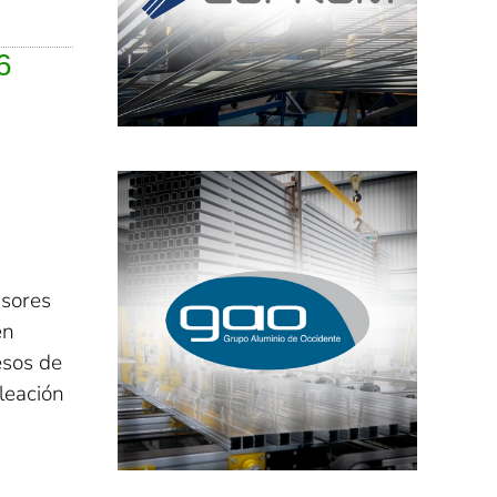
6
isores
en
esos de
aleación