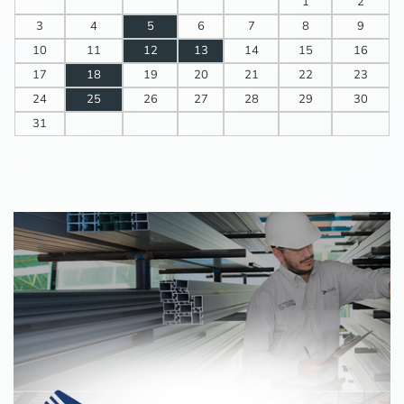
1
2
3
4
5
6
7
8
9
10
11
12
13
14
15
16
17
18
19
20
21
22
23
24
25
26
27
28
29
30
31