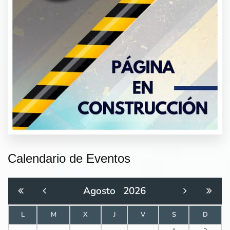
Calendario de Eventos
Agosto
2026
L
M
X
J
V
S
D