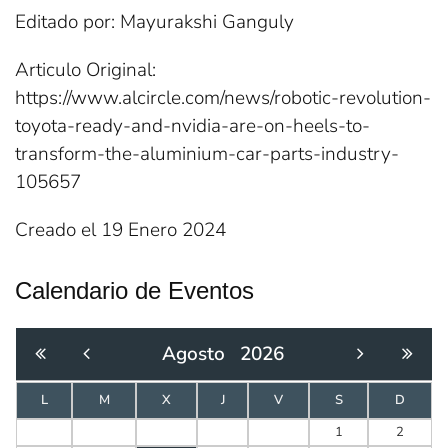
Editado por: Mayurakshi Ganguly
Articulo Original:
https://www.alcircle.com/news/robotic-revolution-
toyota-ready-and-nvidia-are-on-heels-to-
transform-the-aluminium-car-parts-industry-
105657
Creado el
19 Enero 2024
Calendario de Eventos
Agosto
2026
L
M
X
J
V
S
D
1
2